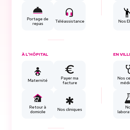
Portage de
Téléassistance
Nos 
repas
À L'HÔPITAL
EN VILL
Payer ma
Nos c
Maternité
facture
médi
Retour à
N
Nos cliniques
domicile
labora