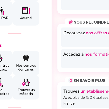
EHPAD
Journal
NOUS REJOINDRE
Découvrez
nos offres 
E
Accédez à
nos formati
entres
Nos centres
caux
dentaires
EN SAVOIR PLUS
os
Trouver un
Trouvez
un établissem
toires
médecin
Avec plus de 150 établiss
France