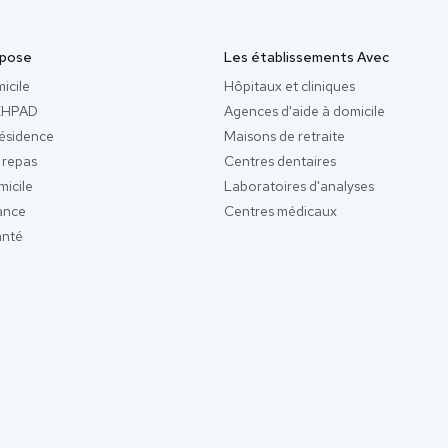
opose
Les établissements Avec
icile
Hôpitaux et cliniques
 EHPAD
Agences d'aide à domicile
résidence
Maisons de retraite
 repas
Centres dentaires
micile
Laboratoires d'analyses
ance
Centres médicaux
anté