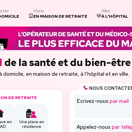
ster
Vivre
Aller
DOMICILE
EN MAISON DE RETRAITE
À L'HÔPITAL
l
de la santé et du bien-être
omicile, en maison de retraite, à l’hôpital et en ville.
NOUS CONTACTE
SON DE RETRAITE
Ecrivez-nous
par mail
ace en
Une place en
Appelez-nous
par tél
PAD
résidence