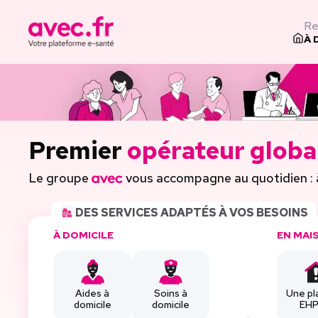
Re
À 
Premier
opérateur globa
Le groupe
vous accompagne au quotidien : à d
DES SERVICES ADAPTÉS À VOS BESOINS
À DOMICILE
EN MAI
Aides à
Soins à
Une pl
domicile
domicile
EH